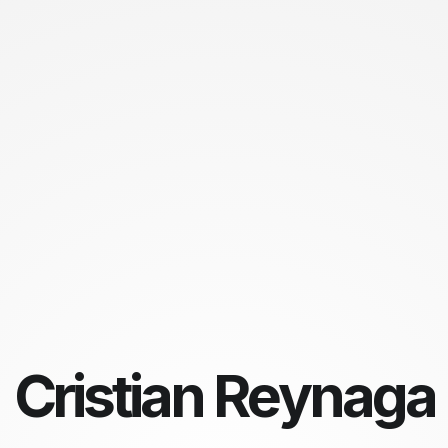
C
r
i
s
t
i
a
n
R
e
y
n
a
g
a